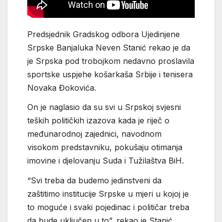
Predsjednik Gradskog odbora Ujedinjene
Srpske Banjaluka Neven Stanić rekao je da
je Srpska pod trobojkom nedavno proslavila
sportske uspjehe košarkaša Srbije i tenisera
Novaka Đokovića.
On je naglasio da su svi u Srpskoj svjesni
teških političkih izazova kada je riječ o
međunarodnoj zajednici, navodnom
visokom predstavniku, pokušaju otimanja
imovine i djelovanju Suda i Tužilaštva BiH.
“Svi treba da budemo jedinstveni da
zaštitimo institucije Srpske u mjeri u kojoj je
to moguće i svaki pojedinac i političar treba
da bude uključen u to”, rekao je Stanić.