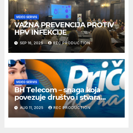
VIDEO SERVIS
VAŽNA PREVENCIJA PROTIV
HPV INFEKCIJE
SEP 16, 2025
REC PRODUCTION
VIDEO SERVIS
BH Telecom – snaga koja
povezuje društvo i stvara
dobre priče
AUG 11, 2025
REC PRODUCTION