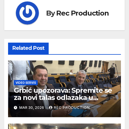
By
Rec Production
Related Post
VIDEO SERVIS
Grbić upozorava: Spremite se
za novi talas odlazaka u
Njemačku
MAR 30, 2026
REC PRODUCTION