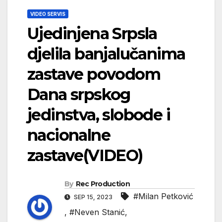
VIDEO SERVIS
Ujedinjena Srpsla
djelila banjalučanima
zastave povodom
Dana srpskog
jedinstva, slobode i
nacionalne
zastave(VIDEO)
By
Rec Production
#Milan Petković
SEP 15, 2023
,
#Neven Stanić
,