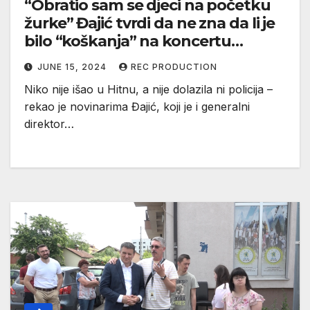
“Obratio sam se djeci na početku
žurke” Đajić tvrdi da ne zna da li je
bilo “koškanja” na koncertu
pjevačice Teodore Džehverović
JUNE 15, 2024
REC PRODUCTION
(VIDEO)
Niko nije išao u Hitnu, a nije dolazila ni policija –
rekao je novinarima Đajić, koji je i generalni
direktor…