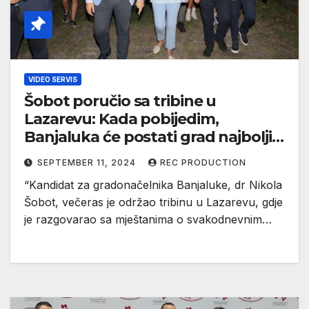
VIDEO SERVIS
Šobot poručio sa tribine u
Lazarevu: Kada pobijedim,
Banjaluka će postati grad najboljih
stručnjaka, a ne najboljih drugova
SEPTEMBER 11, 2024
REC PRODUCTION
(VIDEO)
“Kandidat za gradonačelnika Banjaluke, dr Nikola
Šobot, večeras je održao tribinu u Lazarevu, gdje
je razgovarao sa mještanima o svakodnevnim…