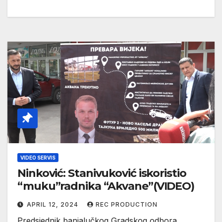
VIDEO SERVIS
Ninković: Stanivuković iskoristio
“muku”radnika “Akvane”(VIDEO)
APRIL 12, 2024
REC PRODUCTION
Predsjednik banjalučkog Gradskog odbora