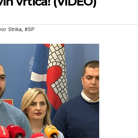
ih vrtića! (VIDEO)
or Strika
,
#SP