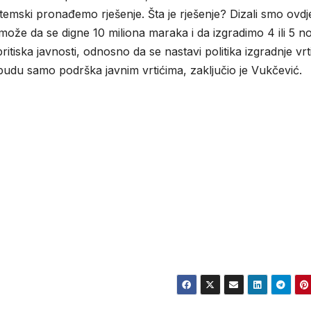
emski pronađemo rješenje. Šta je rješenje? Dizali smo ovdj
da može da se digne 10 miliona maraka i da izgradimo 4 ili 5 n
tiska javnosti, odnosno da se nastavi politika izgradnje vrt
 budu samo podrška javnim vrtićima, zaključio je Vukčević.