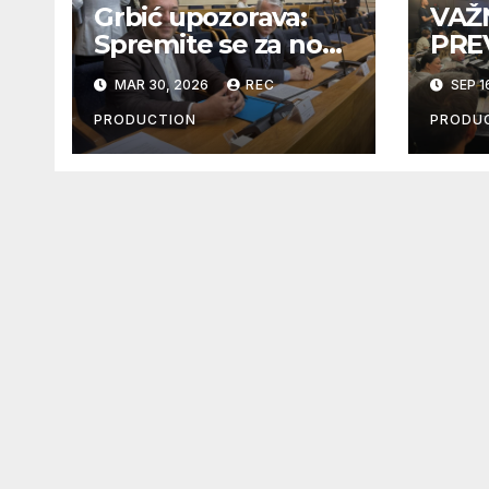
Grbić upozorava:
VAŽ
Spremite se za novi
PRE
talas odlazaka u
PRO
MAR 30, 2026
REC
SEP 1
Njemačku
INFE
PRODUCTION
PRODU