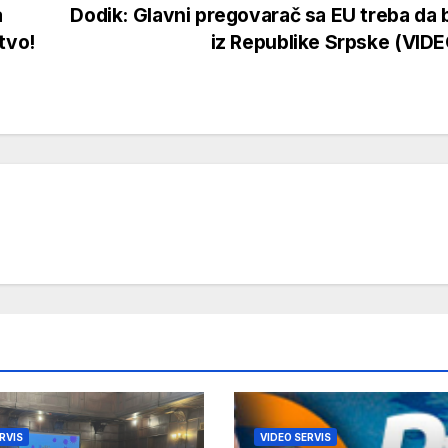
a
Dodik: Glavni pregovarač sa EU treba da
tvo!
iz Republike Srpske (VID
RVIS
VIDEO SERVIS