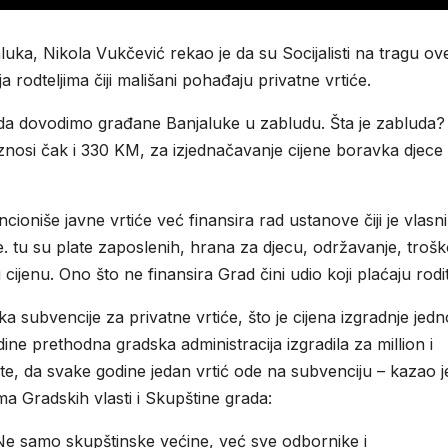
uka, Nikola Vukčević rekao je da su Socijalisti na tragu ov
cija rodteljima čiji mališani pohađaju privatne vrtiće.
 dovodimo građane Banjaluke u zabludu. Šta je zabluda?
iznosi čak i 330 KM, za izjednačavanje cijene boravka djece
cioniše javne vrtiće već finansira rad ustanove čiji je vlasni
. tu su plate zaposlenih, hrana za djecu, održavanje, trošk
ijenu. Ono što ne finansira Grad čini udio koji plaćaju rodite
a subvencije za privatne vrtiće, što je cijena izgradnje jed
godine prethodna gradska administracija izgradila za million i
e, da svake godine jedan vrtić ode na subvenciju – kazao j
a Gradskih vlasti i Skupštine grada:
Ne samo skupštinske većine, već sve odbornike i