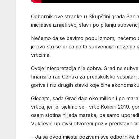
Odbornik ove stranke u Skupštini grada Banjal
inicijative iznijeli svoj stav i po pitanju subven
Nećemo da se bavimo populizmom, nećemo da
je ovo što se priča da ta subvencija može da 
vrtićima.
Ovdje interpretacija nije dobra. Grad ne subven
finansira rad Centra za predškolsko vaspitanje
goriva i niz drugih stavki koje čine ekonomsku c
Gledajte, sada Grad daje oko million i po marak
vrtića, jer je, sjetimo se, vrtić Kolibiri 2019. 
osam stotina hiljada maraka, pa samo uporedit
Vukčević uputivši otvoreni poziv predstavnicim
– Ja sa ovog mjesta pozivam sve odbornike. 