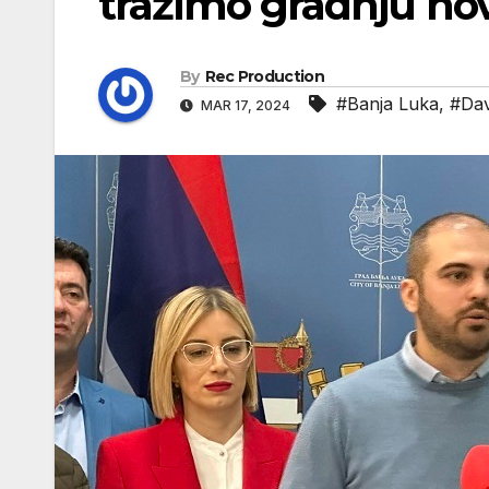
tražimo gradnju nov
By
Rec Production
#Banja Luka
,
#Dav
MAR 17, 2024