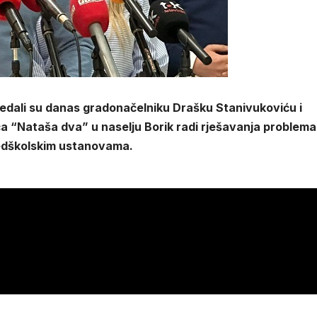
edali su danas gradonačelniku Drašku Stanivukoviću i
ića “Nataša dva” u naselju Borik radi rješavanja problema
redškolskim ustanovama.