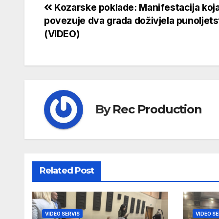
Kozarske poklade: Manifestacija koj
povezuje dva grada doživjela punoljets
(VIDEO)
By
Rec Production
Related Post
VIDEO SERVIS
VIDEO SE