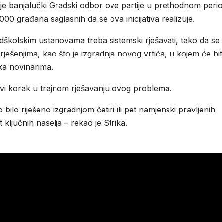
 je banjalučki Gradski odbor ove partije u prethodnom peri
2.000 građana saglasnih da se ova inicijativa realizuje.
dškolskim ustanovama treba sistemski rješavati, tako da se
ešenjima, kao što je izgradnja novog vrtića, u kojem će bit
ika novinarima.
prvi korak u trajnom rješavanju ovog problema.
bilo riješeno izgradnjom četiri ili pet namjenski pravljenih
et ključnih naselja – rekao je Strika.