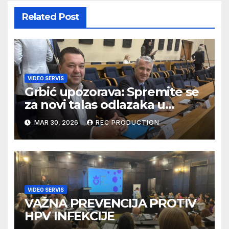
Related Post
VIDEO SERVIS
Grbić upozorava: Spremite se
za novi talas odlazaka u
Njemačku
MAR 30, 2026
REC PRODUCTION
VIDEO SERVIS
VAŽNA PREVENCIJA PROTIV
HPV INFEKCIJE