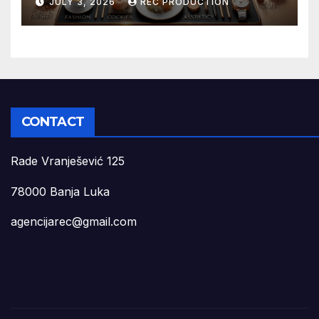
JULY 3, 2026
REC PRODUCTION
CONTACT
Rade Vranješević 125
78000 Banja Luka
agencijarec@gmail.com