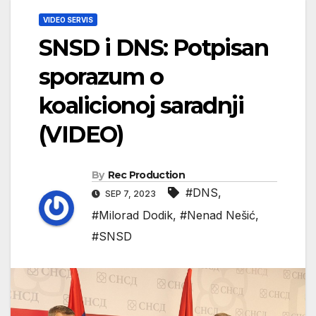
VIDEO SERVIS
SNSD i DNS: Potpisan
sporazum o
koalicionoj saradnji
(VIDEO)
By
Rec Production
#DNS
,
SEP 7, 2023
#Milorad Dodik
,
#Nenad Nešić
,
#SNSD