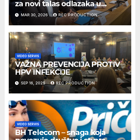
za novi talas odlazaka u
Njemačku
MAR 30, 2026
REC PRODUCTION
VIDEO SERVIS
VAŽNA PREVENCIJA PROTIV
HPV INFEKCIJE
SEP 16, 2025
REC PRODUCTION
VIDEO SERVIS
BH Telecom – snaga koja