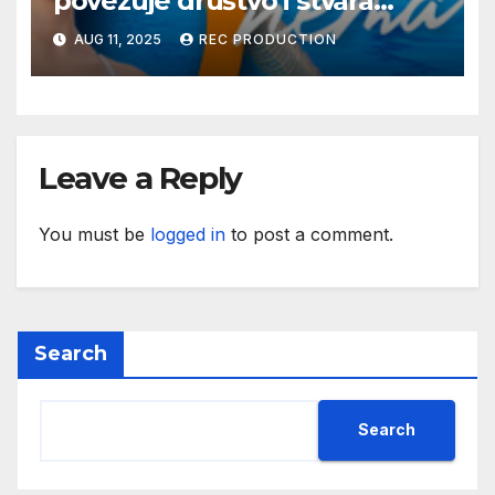
povezuje društvo i stvara
dobre priče
AUG 11, 2025
REC PRODUCTION
Leave a Reply
You must be
logged in
to post a comment.
Search
Search