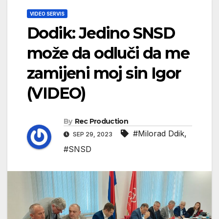
VIDEO SERVIS
Dodik: Jedino SNSD
može da odluči da me
zamijeni moj sin Igor
(VIDEO)
By
Rec Production
#Milorad Ddik
,
SEP 29, 2023
#SNSD