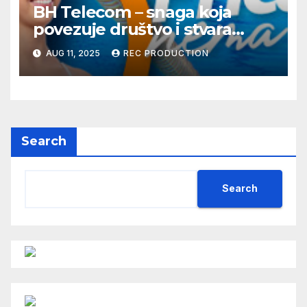
BH Telecom – snaga koja
povezuje društvo i stvara
dobre priče
AUG 11, 2025
REC PRODUCTION
Search
Search