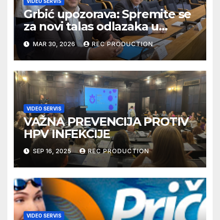
VIDEO SERVIS
Grbić upozorava: Spremite se
za novi talas odlazaka u
Njemačku
MAR 30, 2026
REC PRODUCTION
VIDEO SERVIS
VAŽNA PREVENCIJA PROTIV
HPV INFEKCIJE
SEP 16, 2025
REC PRODUCTION
VIDEO SERVIS