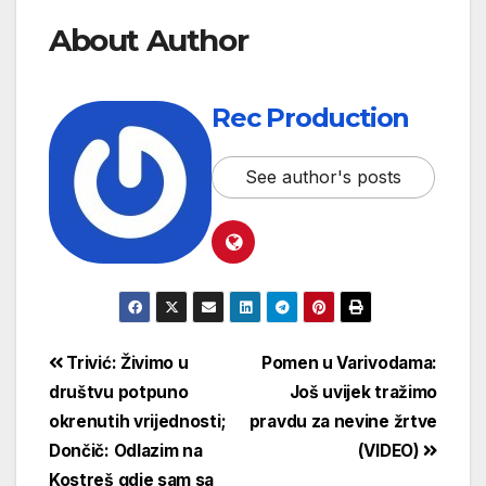
About Author
Rec Production
See author's posts
Trivić: Živimo u
Pomen u Varivodama:
društvu potpuno
Još uvijek tražimo
okrenutih vrijednosti;
pravdu za nevine žrtve
Dončič: Odlazim na
(VIDEO)
Kostreš gdje sam sa