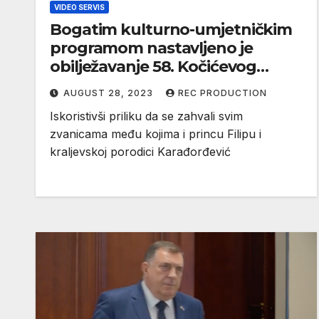
VIDEO SERVIS
Bogatim kulturno-umjetničkim
programom nastavljeno je
obilježavanje 58. Kočićevog
zbora na zborištu kod Jablana u
AUGUST 28, 2023
REC PRODUCTION
Stričićima (VIDEO)
Iskoristivši priliku da se zahvali svim
zvanicama među kojima i princu Filipu i
kraljevskoj porodici Karađorđević