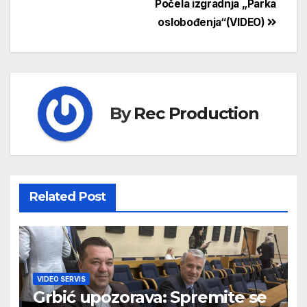
Počela izgradnja „Parka
oslobođenja“(VIDEO)
By
Rec Production
Related Post
VIDEO SERVIS
Grbić upozorava: Spremite se