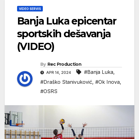
VIDEO SERVIS
Banja Luka epicentar
sportskih dešavanja
(VIDEO)
By
Rec Production
#Banja Luka
,
APR 14, 2024
#Draško Stanivuković
,
#Ok Inova
,
#OSRS