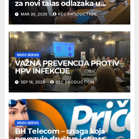
za novi talas odlazaka u
Njemačku
MAR 30, 2026
REC PRODUCTION
VIDEO SERVIS
VAŽNA PREVENCIJA PROTIV
HPV INFEKCIJE
SEP 16, 2025
REC PRODUCTION
VIDEO SERVIS
BH Telecom – snaga koja
povezuje društvo i stvara