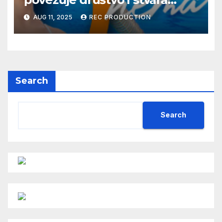
dobre priče
AUG 11, 2025
REC PRODUCTION
Search
Search