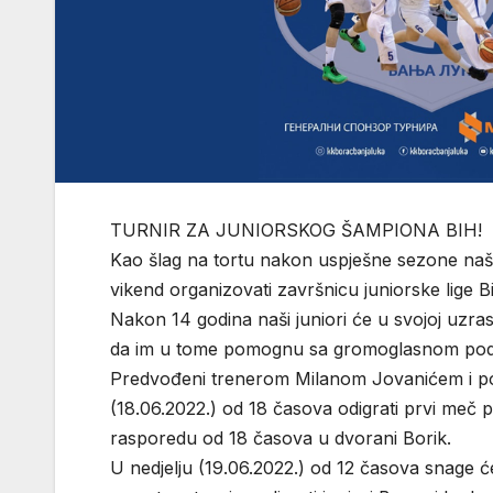
TURNIR ZA JUNIORSKOG ŠAMPIONA BIH!
Kao šlag na tortu nakon uspješne sezone naših
vikend organizovati završnicu juniorske lige B
Nakon 14 godina naši juniori će u svojoj uzrasno
da im u tome pomognu sa gromoglasnom podr
Predvođeni trenerom Milanom Jovanićem i p
(18.06.2022.) od 18 časova odigrati prvi meč 
rasporedu od 18 časova u dvorani Borik.
U nedjelju (19.06.2022.) od 12 časova snage će 