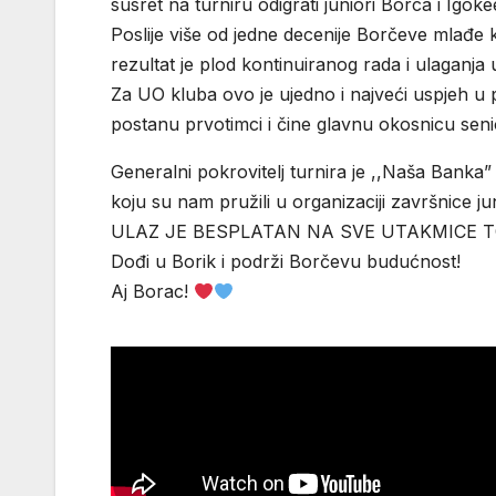
susret na turniru odigrati juniori Borca i Igok
Poslije više od jedne decenije Borčeve mlađe 
rezultat je plod kontinuiranog rada i ulaganja
Za UO kluba ovo je ujedno i najveći uspjeh u 
postanu prvotimci i čine glavnu okosnicu sen
Generalni pokrovitelj turnira je ,,Naša Bank
koju su nam pružili u organizaciji završnice ju
ULAZ JE BESPLATAN NA SVE UTAKMICE
Dođi u Borik i podrži Borčevu budućnost!
Aj Borac!