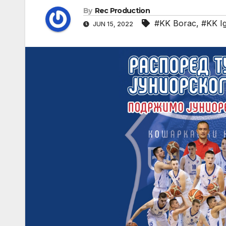
By
Rec Production
#KK Borac
,
#KK I
JUN 15, 2022