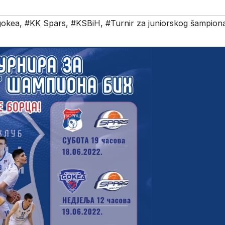
gokea
,
#KK Spars
,
#KSBiH
,
#Turnir za juniorskog šampion