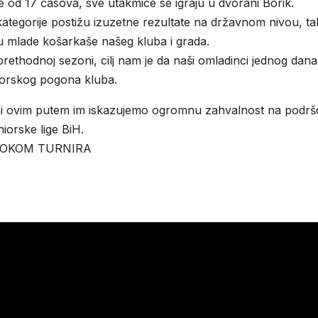
ee od 17 časova, sve utakmice se igraju u dvorani Borik.
kategorije postižu izuzetne rezultate na državnom nivou, t
 u mlade košarkaše našeg kluba i grada.
prethodnoj sezoni, cilj nam je da naši omladinci jednog dana
iorskog pogona kluba.
a” i ovim putem im iskazujemo ogromnu zahvalnost na podrš
niorske lige BiH.
 TOKOM TURNIRA