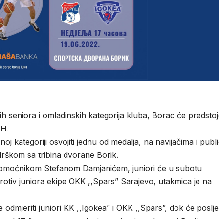
 seniora i omladinskih kategorija kluba, Borac će predstoj
iH.
j kategoriji osvojiti jednu od medalja, na navijačima i public
škom sa tribina dvorane Borik.
omoćnikom Stefanom Damjanićem, juniori će u subotu
protiv juniora ekipe OKK ,,Spars” Sarajevo, utakmica je na
odmjeriti juniori KK ,,Igokea” i OKK ,,Spars”, dok će poslje