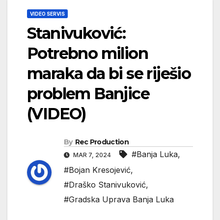
VIDEO SERVIS
Stanivuković:
Potrebno milion
maraka da bi se riješio
problem Banjice
(VIDEO)
By
Rec Production
#Banja Luka
,
MAR 7, 2024
#Bojan Kresojević
,
#Draško Stanivuković
,
#Gradska Uprava Banja Luka