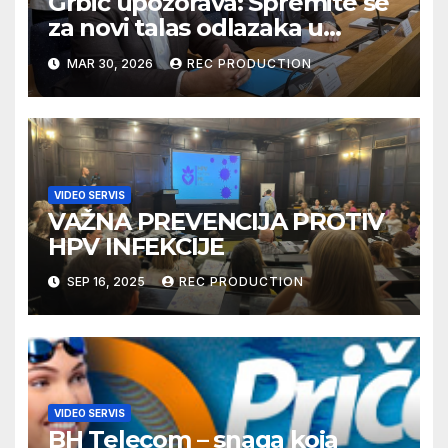
Grbić upozorava: Spremite se
za novi talas odlazaka u
Njemačku
MAR 30, 2026
REC PRODUCTION
VIDEO SERVIS
VAŽNA PREVENCIJA PROTIV
HPV INFEKCIJE
SEP 16, 2025
REC PRODUCTION
VIDEO SERVIS
BH Telecom – snaga koja