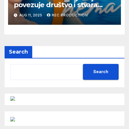
povezuje društvo i stvara
dobre priče
AUG 11, 2025
REC PRODUCTION
Search
Search