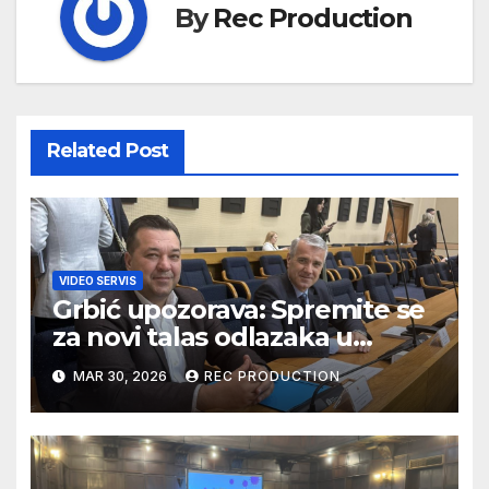
By
Rec Production
Related Post
VIDEO SERVIS
Grbić upozorava: Spremite se
za novi talas odlazaka u
Njemačku
MAR 30, 2026
REC PRODUCTION