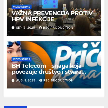
VIDEO SERVIS
VAŽNA PREVENCIJA PROTIV
HPV INFEKCIJE
SEP 16, 2025
REC PRODUCTION
VIDEO SERVIS
BH Telecom – snaga koja
povezuje društvo i stvara
dobre priče
AUG 11, 2025
REC PRODUCTION