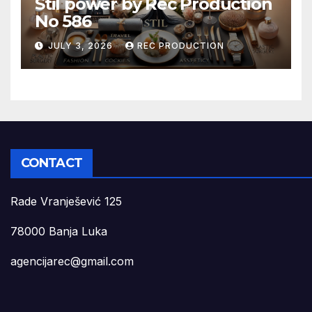
Stil power by Rec Production
No 586
JULY 3, 2026
REC PRODUCTION
CONTACT
Rade Vranješević 125
78000 Banja Luka
agencijarec@gmail.com