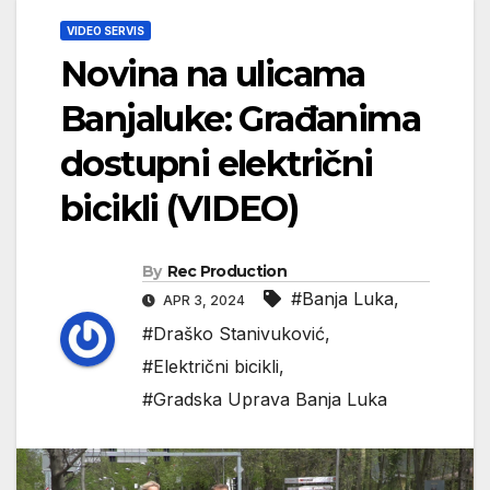
VIDEO SERVIS
Novina na ulicama
Banjaluke: Građanima
dostupni električni
bicikli (VIDEO)
By
Rec Production
#Banja Luka
,
APR 3, 2024
#Draško Stanivuković
,
#Električni bicikli
,
#Gradska Uprava Banja Luka