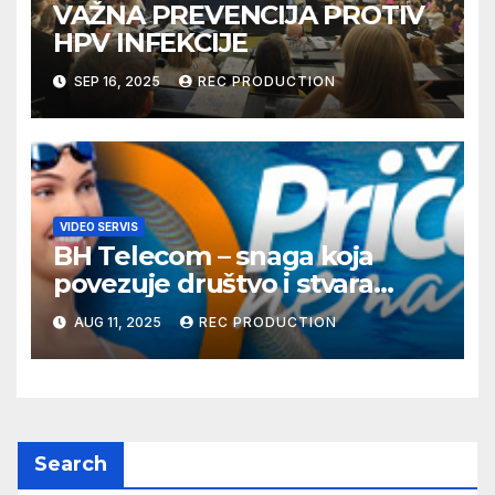
VAŽNA PREVENCIJA PROTIV
HPV INFEKCIJE
SEP 16, 2025
REC PRODUCTION
VIDEO SERVIS
BH Telecom – snaga koja
povezuje društvo i stvara
dobre priče
AUG 11, 2025
REC PRODUCTION
Search