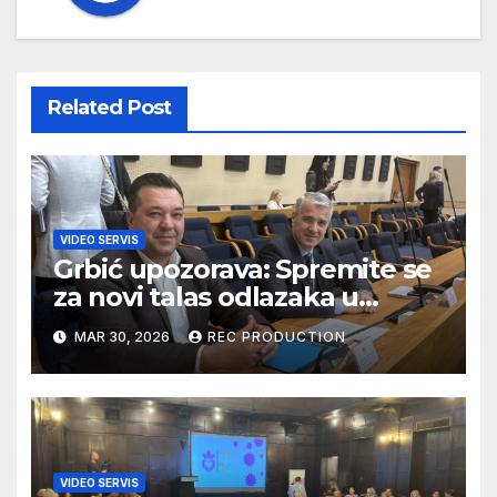
Related Post
VIDEO SERVIS
Grbić upozorava: Spremite se
za novi talas odlazaka u
Njemačku
MAR 30, 2026
REC PRODUCTION
VIDEO SERVIS