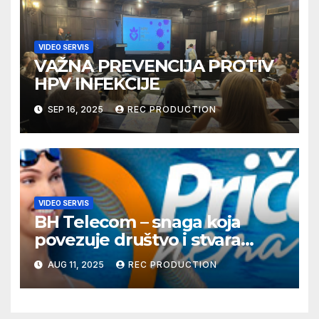
VIDEO SERVIS
VAŽNA PREVENCIJA PROTIV
HPV INFEKCIJE
SEP 16, 2025
REC PRODUCTION
VIDEO SERVIS
BH Telecom – snaga koja
povezuje društvo i stvara
dobre priče
AUG 11, 2025
REC PRODUCTION