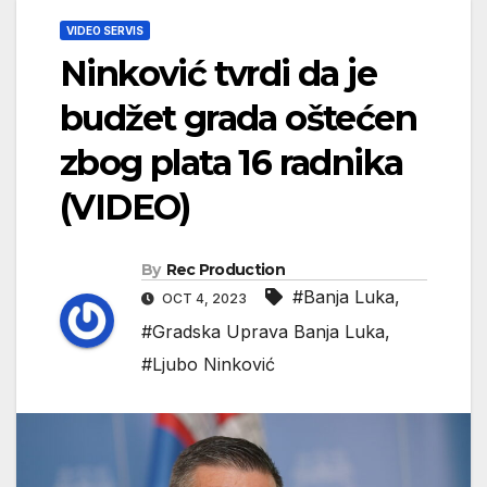
VIDEO SERVIS
Ninković tvrdi da je
budžet grada oštećen
zbog plata 16 radnika
(VIDEO)
By
Rec Production
#Banja Luka
,
OCT 4, 2023
#Gradska Uprava Banja Luka
,
#Ljubo Ninković