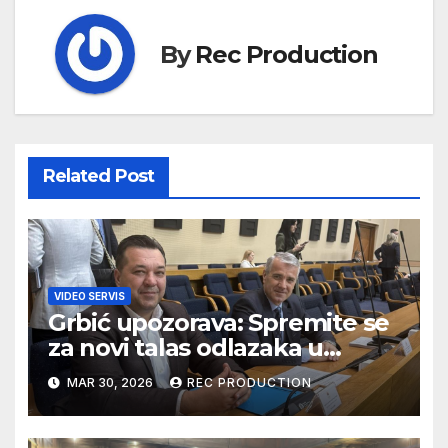
By
Rec Production
Related Post
VIDEO SERVIS
Grbić upozorava: Spremite se
za novi talas odlazaka u
Njemačku
MAR 30, 2026
REC PRODUCTION