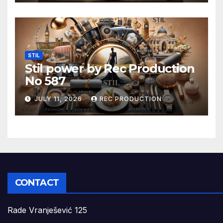
STIL
Stil power by Rec Production
No 587
JULY 11, 2026
REC PRODUCTION
CONTACT
Rade Vranješević 125