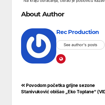
Na kraju obraćanja, citirao je poslovicu kazavš
About Author
Rec Production
See author's posts
Povodom početka grijne sezone
Stanivuković obišao „Eko Toplane“ (VI