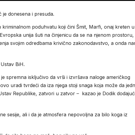
ć je donesena i presuda.
kriminalnom poduhvatu koji čini Šmit, Marfi, onaj kreten u
. Evropska unija šuti na činjenicu da se na njenom prostoru,
 mijenja svojim odredbama krivično zakonodavstvo, a onda n
 Ustav BiH.
a je spremna isključivo da vrši i izvršava naloge američkog
 ovo uradi tvrdeći da iza njega stoji snaga koja može da jed
 Ustav Republike, zatvori u zatvor – kazao je Dodik dodajuć
e sesije, ali i da je atmosfera nepovoljna za bilo koga iz