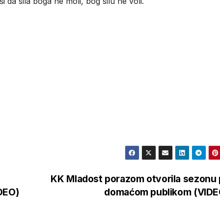
i da sila boga ne moli, bog silu ne voli.
KK Mladost porazom otvorila sezonu
DEO)
domaćom publikom (VID