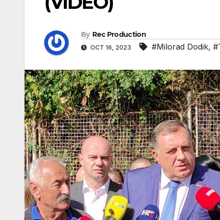
(VIDEO)
By
Rec Production
#Milorad Dodik
,
#
OCT 16, 2023