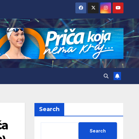
Search
ća
Search