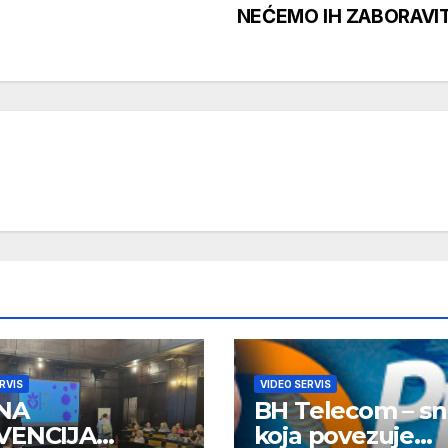
)
NEĆEMO IH ZABORAVIT
RVIS
VIDEO SERVIS
NA
BH Telecom – s
VENCIJA
koja povezuje