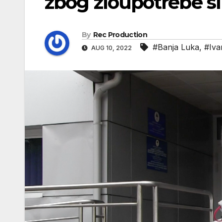
zbog zloupotrebe s
By
Rec Production
#Banja Luka
,
#Iva
AUG 10, 2022