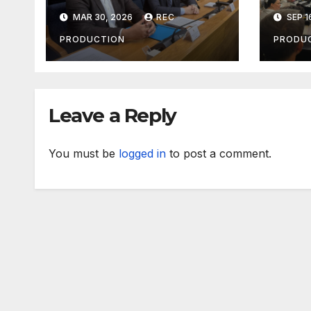
talas odlazaka u
PRO
MAR 30, 2026
REC
SEP 1
Njemačku
INFE
PRODUCTION
PRODU
Leave a Reply
You must be
logged in
to post a comment.