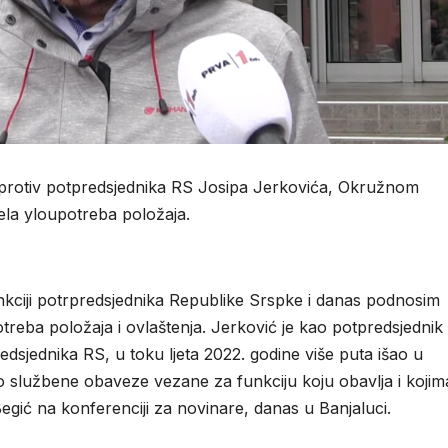
vu protiv potpredsjednika RS Josipa Jerkovića, Okružnom
ela yloupotreba položaja.
nkciji potrpredsjednika Republike Srspke i danas podnosim
treba položaja i ovlaštenja. Jerković je kao potpredsjednik
edsjednika RS, u toku ljeta 2022. godine više puta išao u
o službene obaveze vezane za funkciju koju obavlja i kojim
egić na konferenciji za novinare, danas u Banjaluci.