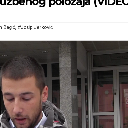
lužbenog položaja (VIDE
n Begić
,
#Josip Jerković