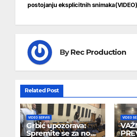
postojanju eksplicitnih snimaka(VIDEO
By
Rec Production
Related Post
VIDEO SERVIS
VIDEO SE
Grbić upozorava:
VAŽ
Spremite se za novi
PRE