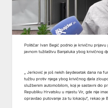
Političar Ivan Begić podnio je krivičnu prija
javnom tužilaštvu Banjaluka ybog krivičnog dj
„ Jerković je još nekih šeydesetak dana na fu
tužbu protiv njega ybog krivičnog djela zloupo
službenim automobilom, koji je sastavni dio pr
Republiku Hrvatsku u mjestu Vir, gde nije ima
opravdao putovanje za tu lokaciju“, rekao je B