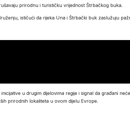
rušavaju prirodnu i turističku vrijednost Štrbačkog buka.
druženju, ističući da rijeka Una i Štrbački buk zaslužuju pažn
nicijative u drugim dijelovima regije i signal da građani neć
ših prirodnih lokaliteta u ovom dijelu Evrope.