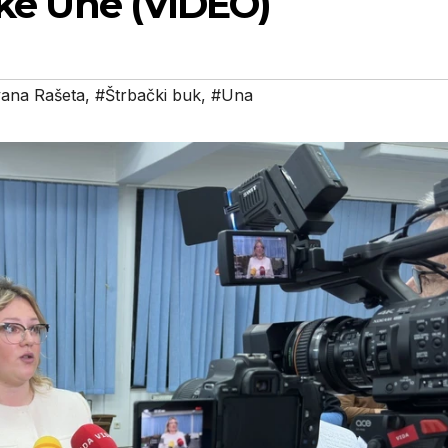
jeke Une (VIDEO)
ana Rašeta
,
#Štrbački buk
,
#Una