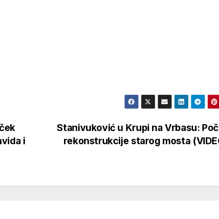
oček
Stanivuković u Krupi na Vrbasu: Po
vida i
rekonstrukcije starog mosta (VID