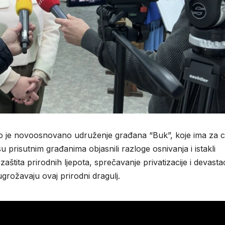
no je novoosnovano udruženje građana “Buk”, koje ima za ci
u prisutnim građanima objasnili razloge osnivanja i istakli
aštita prirodnih ljepota, sprečavanje privatizacije i devastac
ugrožavaju ovaj prirodni dragulj.