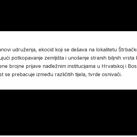
novi udruženja, ekocid koji se dešava na lokalitetu Štrbač
jući potkopavanje zemljišta i unošenje stranih biljnih vrsta 
e brojne prijave nadležnim institucijama u Hrvatskoj i Bosn
 se prebacuje između različitih tijela, tvrde osnivači.