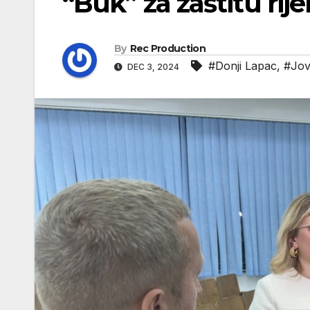
“Buk” za zaštitu ri
By
Rec Production
#Donji Lapac
,
#Jov
DEC 3, 2024