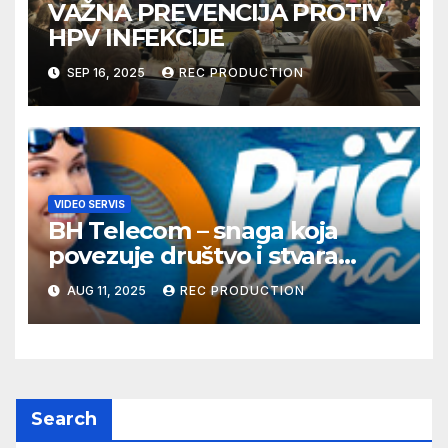
VAŽNA PREVENCIJA PROTIV
HPV INFEKCIJE
SEP 16, 2025
REC PRODUCTION
VIDEO SERVIS
BH Telecom – snaga koja
povezuje društvo i stvara
dobre priče
AUG 11, 2025
REC PRODUCTION
Search