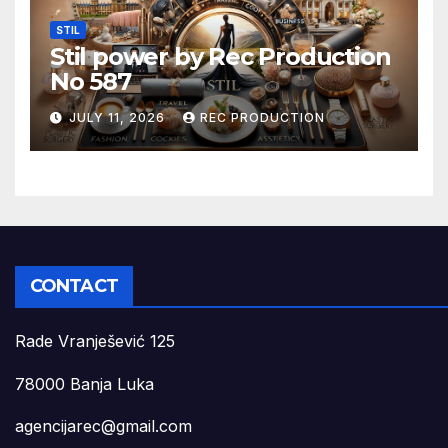
STIL
Stil power by Rec Production
No 587
JULY 11, 2026
REC PRODUCTION
CONTACT
Rade Vranješević 125
78000 Banja Luka
agencijarec@gmail.com