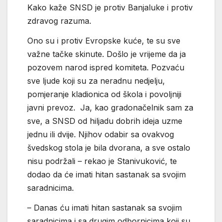
Kako kaže SNSD je protiv Banjaluke i protiv
zdravog razuma.
Ono su i protiv Evropske kuće, te su sve
važne tačke skinute. Došlo je vrijeme da ja
pozovem narod ispred komiteta. Pozvaću
sve ljude koji su za neradnu nedjelju,
pomjeranje kladionica od škola i povoljniji
javni prevoz. Ja, kao gradonačelnik sam za
sve, a SNSD od hiljadu dobrih ideja uzme
jednu ili dvije. Njihov odabir sa ovakvog
švedskog stola je bila dvorana, a sve ostalo
nisu podržali – rekao je Stanivuković, te
dodao da će imati hitan sastanak sa svojim
saradnicima.
– Danas ću imati hitan sastanak sa svojim
saradnicima i sa drugim odbornicima koji su