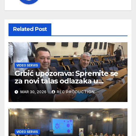
Related Post
VIDEO SERVIS
Grbić upozorava: Spremite se
za novi talas odlazaka u
Njemačku
MAR 30, 2026
REC PRODUCTION
VIDEO SERVIS