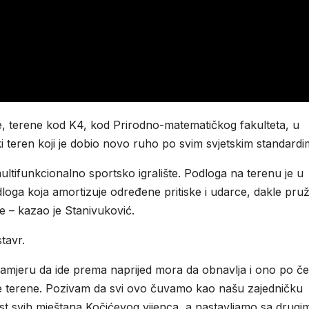
te, terene kod K4, kod Prirodno-matematičkog fakulteta, u
i teren koji je dobio novo ruho po svim svjetskim standardi
multifunkcionalno sportsko igralište. Podloga na terenu je u
loga koja amortizuje određene pritiske i udarce, dakle pru
 – kazao je Stanivuković.
tavr.
 namjeru da ide prema naprijed mora da obnavlja i ono po 
nove terene. Pozivam da svi ovo čuvamo kao našu zajedničku
st svih mještana Kočićevog vijenca, a nastavljamo sa drugi