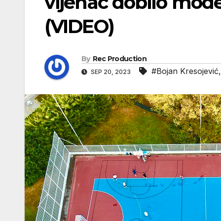
vijenac dobilo mod
(VIDEO)
By
Rec Production
#Bojan Kresojević
SEP 20, 2023