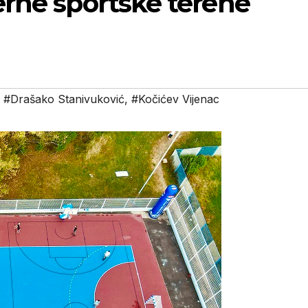
erne sportske terene
,
#Drašako Stanivuković
,
#Kočićev Vijenac