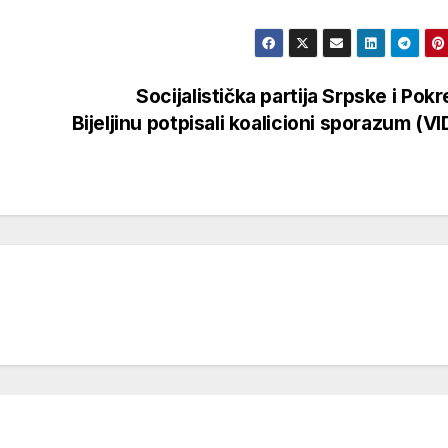
Socijalistička partija Srpske i Pokr
Bijeljinu potpisali koalicioni sporazum (V