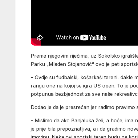
Prema njegovim riječima, uz Sokolsko igrališ
Parku „Mladen Stojanović“ ovo je peti sportsk
– Ovdje su fudbalski, košarkaši tereni, dakle 
rangu one na kojoj se igra US open. To je pod
potpunua bezbjednost za sve naše rekreativce
Dodao je da je presrećan jer radimo pravimo s
– Mislimo da ako Banjaluka želi, a hoće, ima
je prije bila prepoznatljiva, a i da gradimo 
imovinu. Neka ovi sportski teren budu na kori