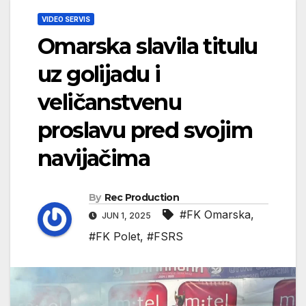
VIDEO SERVIS
Omarska slavila titulu
uz golijadu i
veličanstvenu
proslavu pred svojim
navijačima
By
Rec Production
#FK Omarska
,
JUN 1, 2025
#FK Polet
,
#FSRS