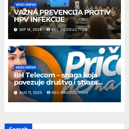
VIDEO SERVIS
VAŽNA PREVENCIJA PROTIV
HPV INFEKCIJE
SEP 16, 2025
REC PRODUCTION
VIDEO SERVIS
BH Telecom – snaga koja
povezuje društvo i stvara
dobre priče
AUG 11, 2025
REC PRODUCTION