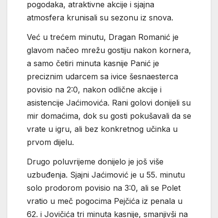
pogodaka, atraktivne akcije i sjajna
atmosfera krunisali su sezonu iz snova.
Već u trećem minutu, Dragan Romanić je
glavom načeo mrežu gostiju nakon kornera,
a samo četiri minuta kasnije Panić je
preciznim udarcem sa ivice šesnaesterca
povisio na 2:0, nakon odlične akcije i
asistencije Jaćimovića. Rani golovi donijeli su
mir domaćima, dok su gosti pokušavali da se
vrate u igru, ali bez konkretnog učinka u
prvom dijelu.
Drugo poluvrijeme donijelo je još više
uzbuđenja. Sjajni Jaćimović je u 55. minutu
solo prodorom povisio na 3:0, ali se Polet
vratio u meč pogocima Pejčića iz penala u
62. i Jovičića tri minuta kasnije, smanjivši na