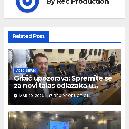
By
Rec Production
Related Post
VIDEO SERVIS
Grbić upozorava: Spremite se
za novi talas odlazaka u
Njemačku
MAR 30, 2026
REC PRODUCTION