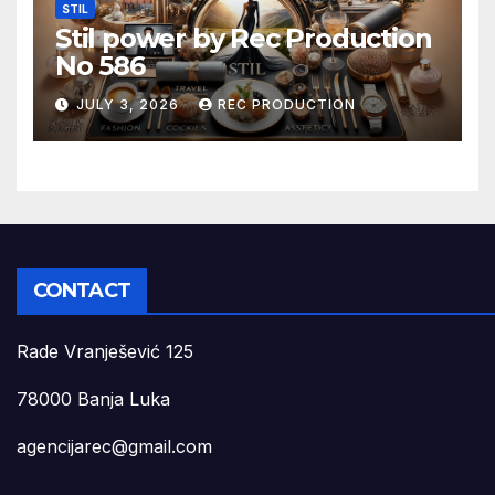
STIL
Stil power by Rec Production
No 586
JULY 3, 2026
REC PRODUCTION
CONTACT
Rade Vranješević 125
78000 Banja Luka
agencijarec@gmail.com