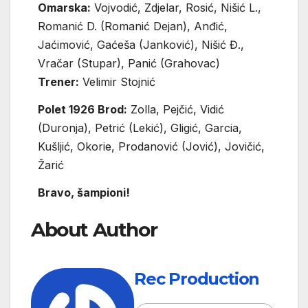
Omarska:
Vojvodić, Zdjelar, Rosić, Nišić L.,
Romanić D. (Romanić Dejan), Anđić,
Jaćimović, Gaćeša (Janković), Nišić Đ.,
Vračar (Stupar), Panić (Grahovac)
Trener:
Velimir Stojnić
Polet 1926 Brod:
Zolla, Pejčić, Vidić
(Duronja), Petrić (Lekić), Gligić, Garcia,
Kušljić, Okorie, Prodanović (Jović), Jovičić,
Žarić
Bravo, šampioni!
About Author
Rec Production