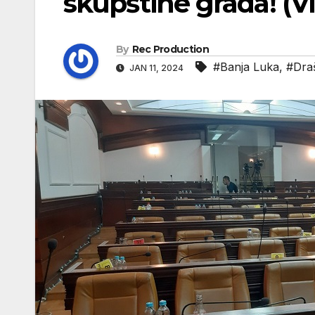
skupštine grada! (V
By
Rec Production
#Banja Luka
,
#Dra
JAN 11, 2024