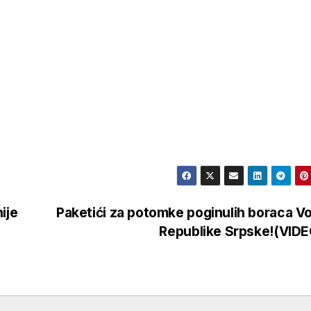
ije
Paketići za potomke poginulih boraca V
Republike Srpske!(VID