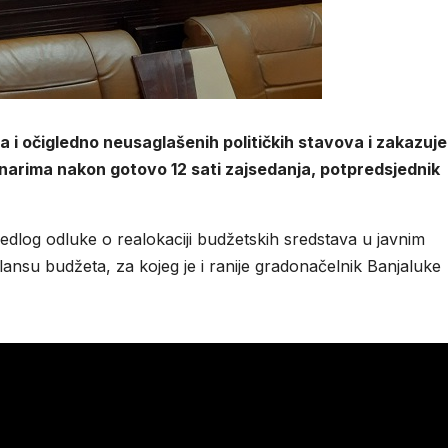
i očigledno neusaglašenih političkih stavova i zakazuj
ovinarima nakon gotovo 12 sati zajsedanja, potpredsjednik
jedlog odluke o realokaciji budžetskih sredstava u javnim
ansu budžeta, za kojeg je i ranije gradonačelnik Banjaluke