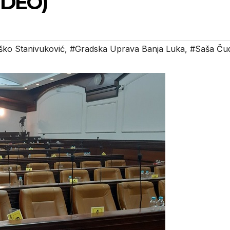
IDEO)
ško Stanivuković
,
#Gradska Uprava Banja Luka
,
#Saša Čud