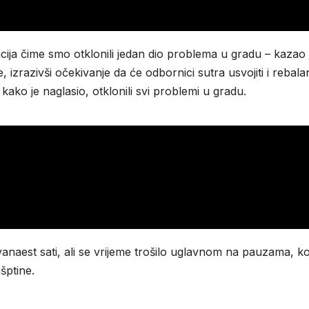
acija čime smo otklonili jedan dio problema u gradu – kazao 
izrazivši očekivanje da će odbornici sutra usvojiti i rebala
ako je naglasio, otklonili svi problemi u gradu.
vanaest sati, ali se vrijeme trošilo uglavnom na pauzama, ko
šptine.