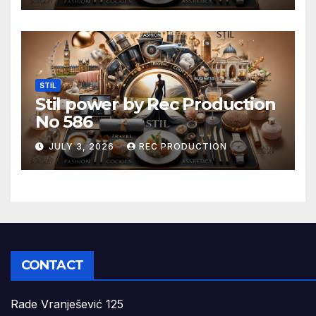
STIL
Stil power by Rec Production
No 586
JULY 3, 2026
REC PRODUCTION
CONTACT
Rade Vranješević 125