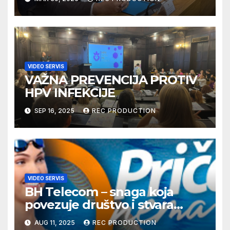
VIDEO SERVIS
VAŽNA PREVENCIJA PROTIV
HPV INFEKCIJE
SEP 16, 2025
REC PRODUCTION
VIDEO SERVIS
BH Telecom – snaga koja
povezuje društvo i stvara
dobre priče
AUG 11, 2025
REC PRODUCTION