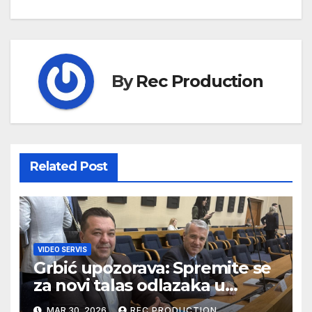
By
Rec Production
Related Post
VIDEO SERVIS
Grbić upozorava: Spremite se
za novi talas odlazaka u
Njemačku
MAR 30, 2026
REC PRODUCTION