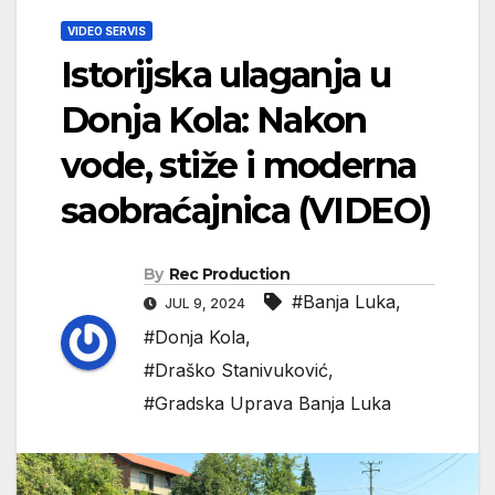
VIDEO SERVIS
Istorijska ulaganja u
Donja Kola: Nakon
vode, stiže i moderna
saobraćajnica (VIDEO)
By
Rec Production
#Banja Luka
,
JUL 9, 2024
#Donja Kola
,
#Draško Stanivuković
,
#Gradska Uprava Banja Luka