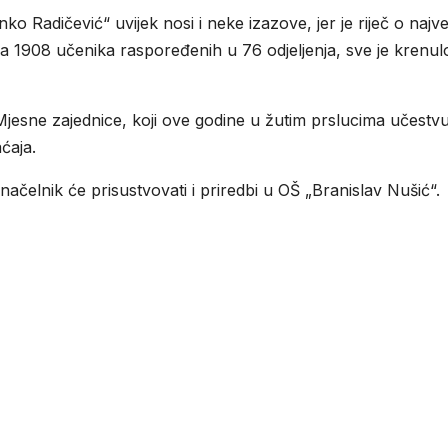
o Radičević“ uvijek nosi i neke izazove, jer je riječ o najv
a 1908 učenika raspoređenih u 76 odjeljenja, sve je krenul
Mjesne zajednice, koji ove godine u žutim prslucima učestvu
ćaja.
elnik će prisustvovati i priredbi u OŠ „Branislav Nušić“.