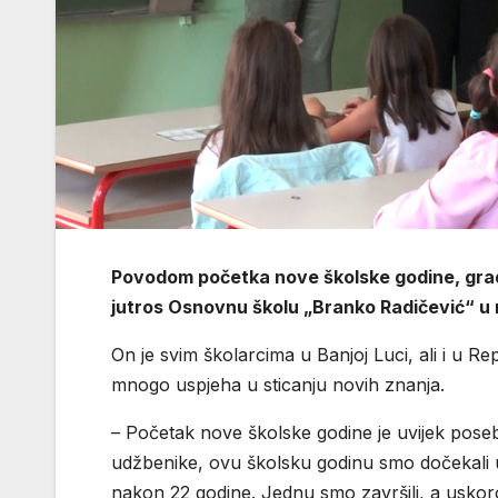
Povodom početka nove školske godine, grad
jutros Osnovnu školu „Branko Radičević“ u 
On je svim školarcima u Banjoj Luci, ali i u R
mnogo uspjeha u sticanju novih znanja.
– Početak nove školske godine je uvijek poseb
udžbenike, ovu školsku godinu smo dočekali u
nakon 22 godine. Jednu smo završili, a uskor