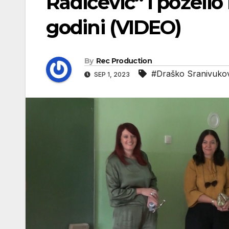
Radičević“ i poželio
godini (VIDEO)
By
Rec Production
#Draško Sranivuko
SEP 1, 2023