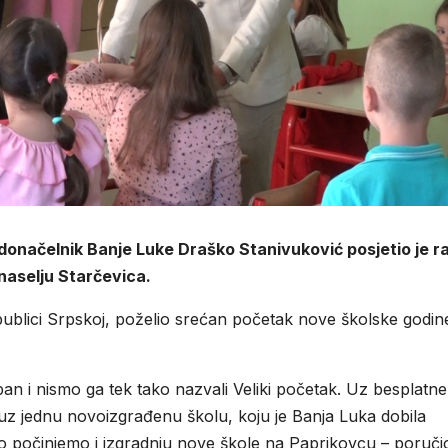
onačelnik Banje Luke Draško Stanivuković posjetio je r
naselju Starčevica.
epublici Srpskoj, poželio srećan početak nove školske godine
an i nismo ga tek tako nazvali Veliki početak. Uz besplatne
z jednu novoizgrađenu školu, koju je Banja Luka dobila
o počinjemo i izgradnju nove škole na Paprikovcu – poručio