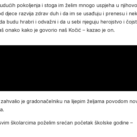
 i budućih pokoljenja i stoga im želim mnogo uspjeha u njiho
d djece razvija zdrav duh i da im se usađuju i prenesu i ne
a budu hrabri i odvažni i da u sebi njeguju herojstvo i čojs
 baš onako kako je govorio naš Kočić – kazao je on.
 zahvalio je gradonačelniku na lijepim željama povodom no
a.
 i svim školarcima poželim srećan početak školske godine –