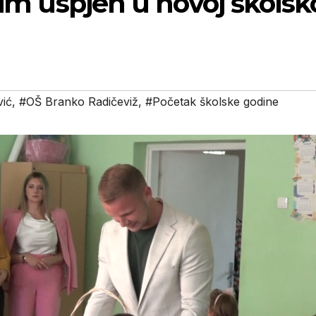
 im uspjeh u novoj školsk
vić
,
#OŠ Branko Radičeviž
,
#Početak školske godine