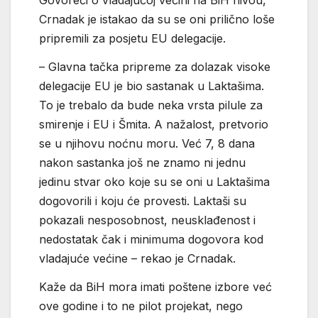
Govoreći o vladajućoj većini na BiH nivou,
Crnadak je istakao da su se oni prilično loše
pripremili za posjetu EU delegacije.
– Glavna tačka pripreme za dolazak visoke
delegacije EU je bio sastanak u Laktašima.
To je trebalo da bude neka vrsta pilule za
smirenje i EU i Šmita. A nažalost, pretvorio
se u njihovu noćnu moru. Već 7, 8 dana
nakon sastanka još ne znamo ni jednu
jedinu stvar oko koje su se oni u Laktašima
dogovorili i koju će provesti. Laktaši su
pokazali nesposobnost, neusklađenost i
nedostatak čak i minimuma dogovora kod
vladajuće većine – rekao je Crnadak.
Kaže da BiH mora imati poštene izbore već
ove godine i to ne pilot projekat, nego