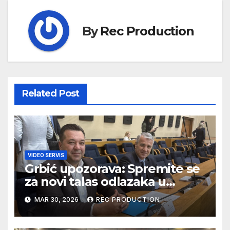
By
Rec Production
Related Post
VIDEO SERVIS
Grbić upozorava: Spremite se
za novi talas odlazaka u
Njemačku
MAR 30, 2026
REC PRODUCTION