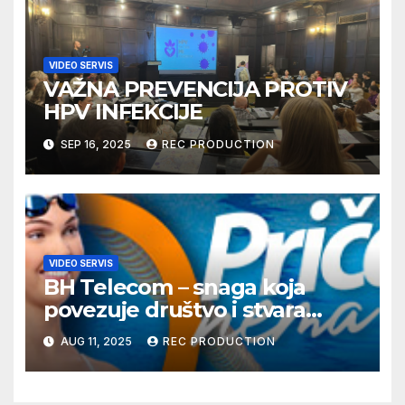
VIDEO SERVIS
VAŽNA PREVENCIJA PROTIV
HPV INFEKCIJE
SEP 16, 2025
REC PRODUCTION
VIDEO SERVIS
BH Telecom – snaga koja
povezuje društvo i stvara
dobre priče
AUG 11, 2025
REC PRODUCTION