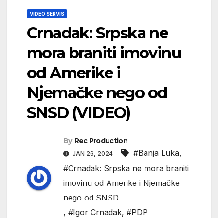
VIDEO SERVIS
Crnadak: Srpska ne
mora braniti imovinu
od Amerike i
Njemačke nego od
SNSD (VIDEO)
By
Rec Production
#Banja Luka
,
JAN 26, 2024
#Crnadak: Srpska ne mora braniti
imovinu od Amerike i Njemačke
nego od SNSD
,
#Igor Crnadak
,
#PDP