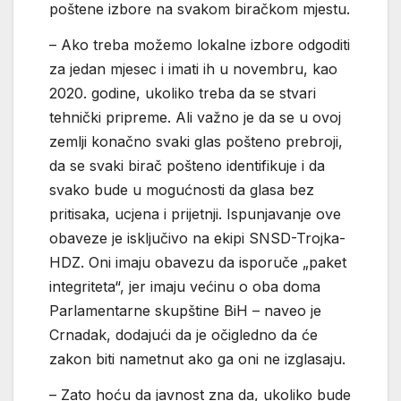
poštene izbore na svakom biračkom mjestu.
– Ako treba možemo lokalne izbore odgoditi
za jedan mjesec i imati ih u novembru, kao
2020. godine, ukoliko treba da se stvari
tehnički pripreme. Ali važno je da se u ovoj
zemlji konačno svaki glas pošteno prebroji,
da se svaki birač pošteno identifikuje i da
svako bude u mogućnosti da glasa bez
pritisaka, ucjena i prijetnji. Ispunjavanje ove
obaveze je isključivo na ekipi SNSD-Trojka-
HDZ. Oni imaju obavezu da isporuče „paket
integriteta“, jer imaju većinu o oba doma
Parlamentarne skupštine BiH – naveo je
Crnadak, dodajući da je očigledno da će
zakon biti nametnut ako ga oni ne izglasaju.
– Zato hoću da javnost zna da, ukoliko bude