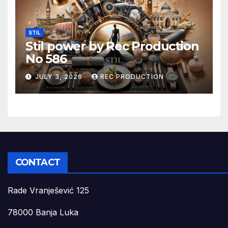
STIL
Stil power by Rec Production
No 586
JULY 3, 2026
REC PRODUCTION
CONTACT
Rade Vranješević 125
78000 Banja Luka