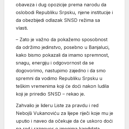
obaveza i dug opozicije prema narodu da
oslobodi Republiku Srpsku, njene institucije i
da obezbijedi odlazak SNSD režima sa
vlasti.
– Zato je važno da pokažemo sposobnost
da održimo jedinstvo, posebno u Banjaluci,
kako bismo pokazali da imamo spremnost,
snagu, energiju i odgovornost da se
dogovorimo, nastupimo zajedno i da smo
spremni da vodimo Republiku Srpsku u
teškim vremenima koji će doći nakon ludila
koji je priredio SNSD – rekao je.
Zahvalio je lideru Liste za pravdu i red
Nebojši Vukanoviću za lijepe riječi koje mu je
uputio i naveo da očekuje da će uskoro doći
na red i razgovor o imenima kandidata.