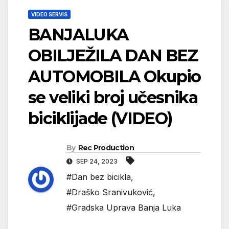
VIDEO SERVIS
BANJALUKA
OBILJEŽILA DAN BEZ
AUTOMOBILA Okupio
se veliki broj učesnika
biciklijade (VIDEO)
By
Rec Production
SEP 24, 2023
#Dan bez bicikla
,
#Draško Sranivuković
,
#Gradska Uprava Banja Luka