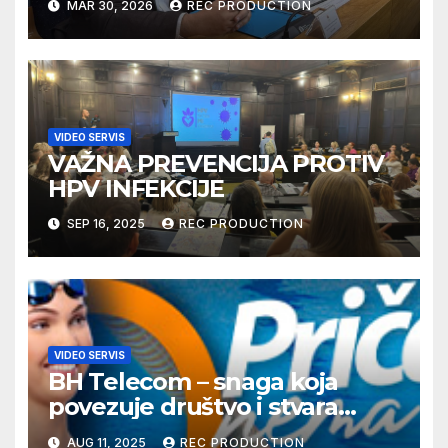
MAR 30, 2026
REC PRODUCTION
VIDEO SERVIS
VAŽNA PREVENCIJA PROTIV
HPV INFEKCIJE
SEP 16, 2025
REC PRODUCTION
VIDEO SERVIS
BH Telecom – snaga koja
povezuje društvo i stvara
dobre priče
AUG 11, 2025
REC PRODUCTION