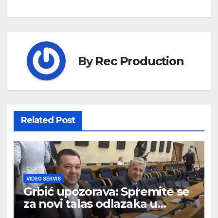
By
Rec Production
Related Post
VIDEO SERVIS
Grbić upozorava: Spremite se
za novi talas odlazaka u
Njemačku