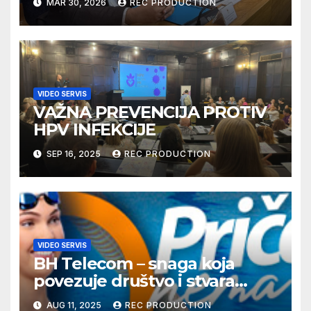
MAR 30, 2026
REC PRODUCTION
VIDEO SERVIS
VAŽNA PREVENCIJA PROTIV
HPV INFEKCIJE
SEP 16, 2025
REC PRODUCTION
VIDEO SERVIS
BH Telecom – snaga koja
povezuje društvo i stvara
dobre priče
AUG 11, 2025
REC PRODUCTION