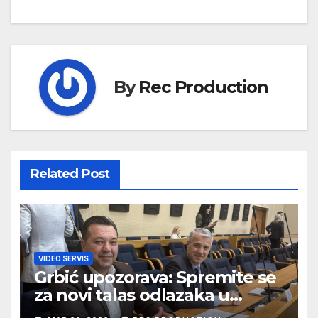
By
Rec Production
Related Post
VIDEO SERVIS
Grbić upozorava: Spremite se
za novi talas odlazaka u
Njemačku