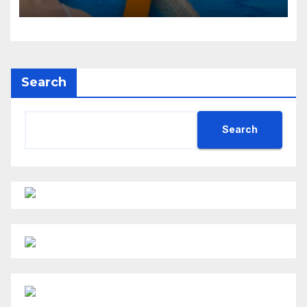
Search
Search