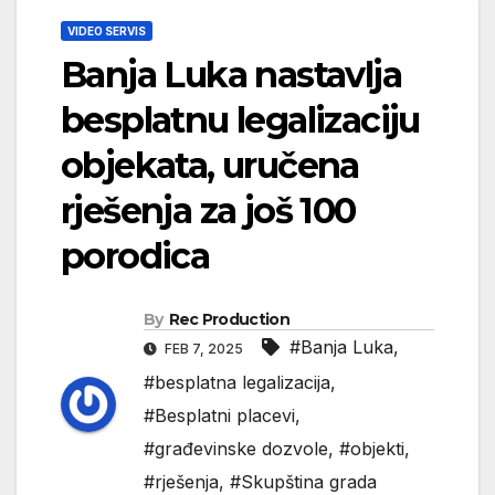
VIDEO SERVIS
Banja Luka nastavlja
besplatnu legalizaciju
objekata, uručena
rješenja za još 100
porodica
By
Rec Production
#Banja Luka
,
FEB 7, 2025
#besplatna legalizacija
,
#Besplatni placevi
,
#građevinske dozvole
,
#objekti
,
#rješenja
,
#Skupština grada