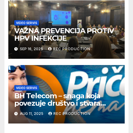
VIDEO SERVIS
VAŽNA PREVENCIJA PROTIV
HPV INFEKCIJE
SEP 16, 2025
REC PRODUCTION
VIDEO SERVIS
BH Telecom – snaga koja
povezuje društvo i stvara
dobre priče
AUG 11, 2025
REC PRODUCTION