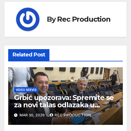
By
Rec Production
Related Post
VIDEO SERVIS
Grbić upozorava: Spremite se
za novi talas odlazaka u
Njemačku
MAR 30, 2026
REC PRODUCTION