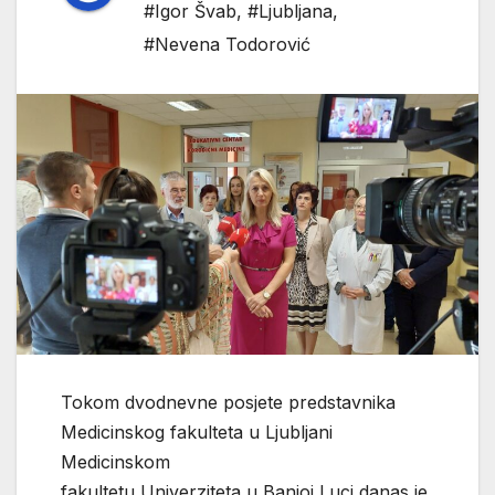
#Igor Švab
,
#Ljubljana
,
#Nevena Todorović
Tokom dvodnevne posjete predstavnika
Medicinskog fakulteta u Ljubljani
Medicinskom
fakultetu Univerziteta u Banjoj Luci danas je,