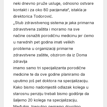
neki dnevno pruže usluge, odnosno ostvare
kontakt i za oko 80 pacijenata“, istakla je
direktorica Todorović.
„Stub zdravstvenog sistema je jaka primarna
zdravstvena zaštita i moramo na sve
načine osnažiti porodičnu medicinu jer ćemo
u narednih pet godina imati velikih
problema u organizaciji primarne
zdravstvene zaštite, obzirom da iz Doma
zdravlja
imamo samo tri specijalizanta porodične
medicine te da ove godine planiramo da
uputimo još pet doktora na specijalizaciju.
Kako bismo nadomjestili odlazak kolega u
starosnu penziju trebali bismo godišnje da
šaljemo 20 kolega na specijalizaciju.
Međutim, trenutno nemamo dovoljno