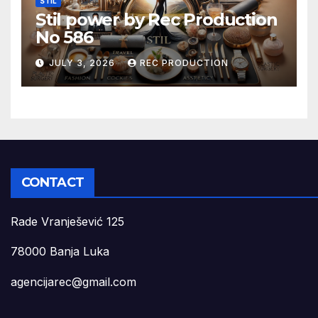
STIL
Stil power by Rec Production
No 586
JULY 3, 2026
REC PRODUCTION
CONTACT
Rade Vranješević 125
78000 Banja Luka
agencijarec@gmail.com