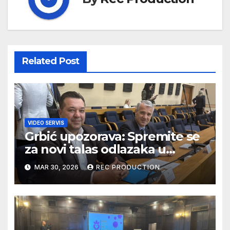
Related Post
VIDEO SERVIS
Grbić upozorava: Spremite se
za novi talas odlazaka u
Njemačku
MAR 30, 2026
REC PRODUCTION