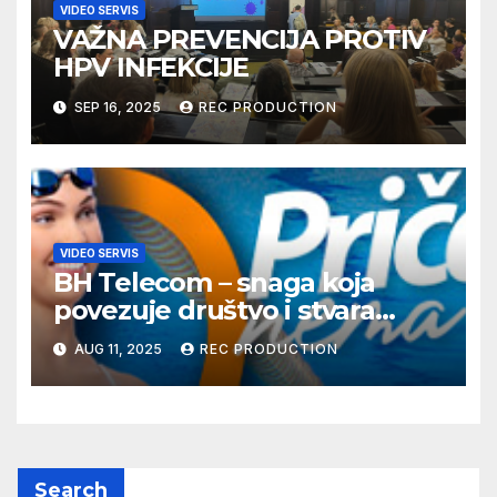
VIDEO SERVIS
VAŽNA PREVENCIJA PROTIV
HPV INFEKCIJE
SEP 16, 2025
REC PRODUCTION
VIDEO SERVIS
BH Telecom – snaga koja
povezuje društvo i stvara
dobre priče
AUG 11, 2025
REC PRODUCTION
Search